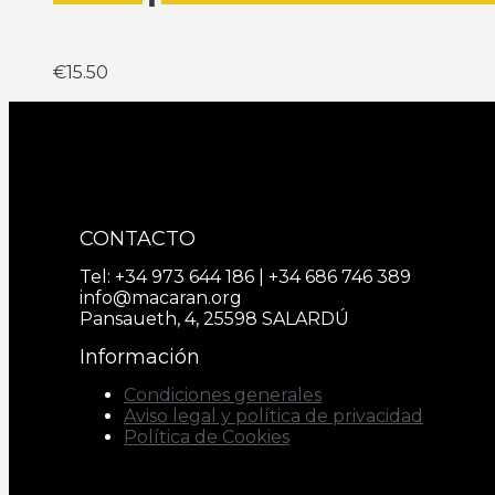
€
15.50
CONTACTO
Tel: +34 973 644 186 | +34 686 746 389
info@macaran.org
Pansaueth, 4, 25598 SALARDÚ
Información
Condiciones generales
Aviso legal y política de privacidad
Política de Cookies