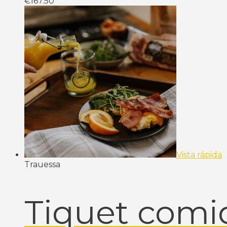
€
167.50
Vista rápida
Trauessa
Tiquet com